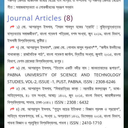
পঞ্চগড় জেলার আঞ্চলিক ভাষার বিয়ের গান সংগ্রহ ও সম্পাদনা ৭) পঞ্চগড় জেলার মেয়েলি
গীত : সমাজবাস্তবতা ও লোকজীবনের স্বরূপ সন্ধান
Journal Articles
(8)
১) মো. আশরাফুল ইসলাম, "সৈয়দ শামসুল হকের 'ত্রাহি' : মুক্তিযুদ্ধোত্তর
বাস্তবতায় সমাজজীবন", বাংলা গবেষণা পত্রিকা, দশম সংখ্যা, জুন ২০১৯, বাংলা বিভাগ,
ইসলামী বিশ্ববিদ্যালয়, কুষ্টিয়া।
৭) মো. আশরাফুল ইসলাম*, রেজা মো. গোলাম মাসুম প্রধান**, "জসীম উদদীনের
গাথাকাব্য : রাজনৈতিক পাঠ", বাংলা গবেষণা জার্নাল, দ্বিতীয় সংখ্যা, জুলাই ২০১৫, বাংলা
বিভাগ, বেগম রোকেয়া বিশ্ববিদ্যালয়, রংপুর।
৬) মো. আশরাফুল ইসলাম, "তিতাস একটি নদীর নাম : মানবতাবাদের রূপায়ণ",
PABNA UNIVERSITY OF SCIENCE AND TECHNOLOGY
STUDIES, VOL-2, ISSUE -1, PUST, PABNA. ISSN : 2308-6246
৫) মো. আশরাফুল ইসলাম, "দিবারাত্রির কাব্য : নরনারীর মনস্তত্ত্ব ", ভাষা-
সাহিত্যপত্র, ৪১ তম সংখ্যা, আষাঢ় ১৪২২, জুন ২০১৫, বাংলা বিভাগ, জাহাঙ্গীরনগর
বিশ্ববিদ্যালয়, সাভার, ঢাকা-১৩৪২। ISSN : 2308 : 6432
৪) মো. আশরাফুল ইসলাম, "পুতুল নাচের ইতিকথা : বিজ্ঞান প্রসঙ্গ ও প্রয়োগ",
সাহিত্য গবেষণাপত্র, বর্ষ ১, সংখ্যা ১, অগ্রহায়ণ ১৪২১, ডিসেম্বর ২০১৪, বাংলা বিভাগ,
পাবনা বিজ্ঞান ও প্রযুক্তি বিশ্ববিদ্যালয়, পাবনা। ISSN : 2410-1710