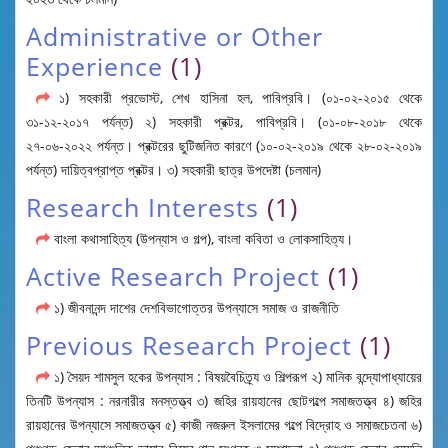
Administrative or Other
Experience
(1)
১) সহকারী প্রভোস্ট, শেখ হাসিনা হল, পাবিপ্রবি। (০১-০২-২০১৫ থেকে
৩১-১২-২০১৭ পর্যন্ত) ২) সহকারী প্রক্টর, পাবিপ্রবি। (০১-০৮-২০১৮ থেকে
২৭-০৬-২০২২ পর্যন্ত। প্রক্টরের ছুটিজনিত কারণে (১০-০২-২০১৯ থেকে ২৮-০২-২০১৯
পর্যন্ত) দায়িত্বপ্রাপ্ত প্রক্টর। ৩) সহকারী ছাত্র উপদেষ্টা (চলমান)
Research Interests
(1)
বাংলা কথাসাহিত্য (উপন্যাস ও গল্প), বাংলা কবিতা ও লোকসাহিত্য।
Active Research Project
(1)
১) জীবনানন্দ দাশের দেশবিভাগোত্তর উপন্যাসে সমাজ ও রাজনীতি
Previous Research Project
(1)
১) সৈয়দ শামসুল হকের উপন্যাস : বিষয়বৈচিত্র্য ও শিল্পরূপ ২) মানিক বন্দ্যোপাধ্যায়ের
তিনটি উপন্যাস : নরনারীর মনস্তত্ত্ব ৩) জহির রায়হানের ছোটগল্পে সমাজতত্ত্ব ৪) জহির
রায়হানের উপন্যাসে সমাজতত্ত্ব ৫) কাজী নজরুল ইসলামের গল্পে বিদ্রোহ ও সমাজচেতনা ৬)