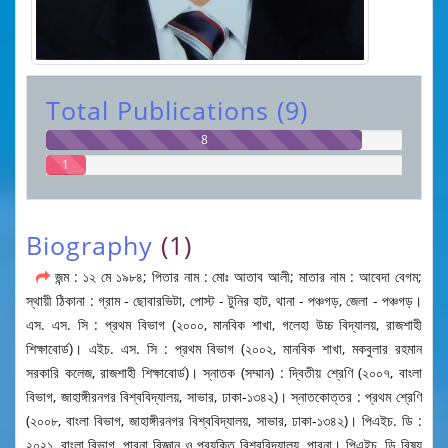
Total Publications (9)
8
1
Biography
(1)
জন্ম : ১২ মে ১৯৮৪; পিতার নাম : মোঃ আতাব আলী; মাতার নাম : আবেদা বেগম;
স্থায়ী ঠিকানা : গ্রাম - ছোবারভিটা, পোস্ট - টুনির হাট, থানা - পঞ্চগড়, জেলা - পঞ্চগড়।
এস. এস. সি : প্রথম বিভাগ (২০০০, মানবিক শাখা, গলেহা উচ্চ বিদ্যালয়, রাজশাহী
শিক্ষাবোর্ড)। এইচ. এস. সি : প্রথম বিভাগ (২০০২, মানবিক শাখা, মকবুলার রহমান
সরকারি কলেজ, রাজশাহী শিক্ষাবোর্ড)। স্নাতক (সম্মান) : দ্বিতীয় শ্রেণি (২০০৭, বাংলা
বিভাগ, জাহাঙ্গীরনগর বিশ্ববিদ্যালয়, সাভার, ঢাকা-১৩৪২)। স্নাতকোত্তর : প্রথম শ্রেণি
(২০০৮, বাংলা বিভাগ, জাহাঙ্গীরনগর বিশ্ববিদ্যালয়, সাভার, ঢাকা-১৩৪২)। পিএইচ. ডি :
২০২১, বাংলা বিভাগ, পাবনা বিজ্ঞান ও প্রযুক্তি বিশ্ববিদ্যালয়, পাবনা। পিএইচ. ডি বিষয়