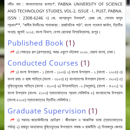
নদীর নাম : মানবতাবাদের রূপায়ণ", PABNA UNIVERSITY OF SCIENCE
AND TECHNOLOGY STUDIES, VOL-2, ISSUE -1, PUST, PABNA.
ISSN : 2308-6246 ৭) মো. আশরাফুল ইসলাম*, রেজা মো. গোলাম মাসুম
প্রধান**, "জসীম উদদীনের গাথাকাব্য : রাজনৈতিক পাঠ", বাংলা গবেষণা জার্নাল, দ্বিতীয়
সংখ্যা, জুলাই ২০১৫, বাংলা বিভাগ, বেগম রোকেয়া বিশ্ববিদ্যালয়, রংপুর।
Published Book
(1)
১) শেকড়ের গল্প (গল্পগ্রন্থ), অমর একুশে বইমেলা ২০১৮, বেহুলা বাংলা, ঢাকা।
Conducted Courses
(1)
১) বাংলা উপন্যাস - ১ (বাংলা - ১১০৩) ২) বাংলা উপন্যাস - ২ (বাংলা - ২২০৪) ৩)
বাংলা রম্য ও ব্যঙ্গ সাহিত্য (বাংলা - ৩১০৩) ৪) বাংলাদেশের উপন্যাস (বাংলা - ৩২০৫) ৫)
মুক্তিযুদ্ধের সাহিত্য (বাংলা - ৪১০৩) ৬) বিশ্বসাহিত্য -২ (অনুবাদ), (বাংলা - ৪২০১) ৭)
বাংলা উপন্যাস (বাংলা- ৫১০৩) স্নাতকোত্তর প্রথম সেমিস্টার ৮) বাংলাদেশের উপন্যাস
(বাংলা-৫২০৫) স্নাতকোত্তর দ্বিতীয় সেমিস্টার।
Graduate Supervision
(1)
১) সরদার জয়েনউদ্দীনের ছোটগল্প : জীবনরূপ ও আঞ্চলিক ভাষা (স্নাতকোত্তর
পর্যায়) ২) হুমায়ূন আহমেদের মুক্তিযুদ্ধের উপন্যাসে সমাজ ও রাজনীতি ৩) দিনাজপুর জেলার